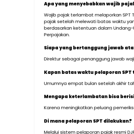
Apa yang menyebabkan wajib paja
Wajib pajak terlambat melaporkan SPT
pajak setelah melewati batas waktu yang
berdasarkan ketentuan dalam Undang
Perpajakan.
Siapa yang bertanggung jawab ata
Direktur sebagai penanggung jawab waj
Kapan batas waktu pelaporan SPT
Umumnya empat bulan setelah akhir tah
Mengapa keterlambatan bisa berisi
Karena meningkatkan peluang pemeriks
Di mana pelaporan SPT dilakukan?
Melalui sistem pelaporan pajak resmi DJ