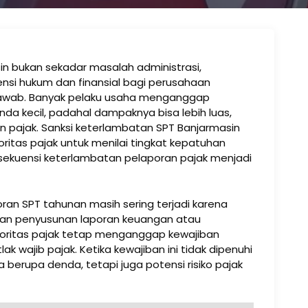
n bukan sekadar masalah administrasi,
si hukum dan finansial bagi perusahaan
jawab. Banyak pelaku usaha menganggap
a kecil, padahal dampaknya bisa lebih luas,
n pajak. Sanksi keterlambatan SPT Banjarmasin
oritas pajak untuk menilai tingkat kepatuhan
ekuensi keterlambatan pelaporan pajak menjadi
ran SPT tahunan masih sering terjadi karena
atan penyusunan laporan keuangan atau
otoritas pajak tetap menganggap kewajiban
 wajib pajak. Ketika kewajiban ini tidak dipenuhi
 berupa denda, tetapi juga potensi risiko pajak