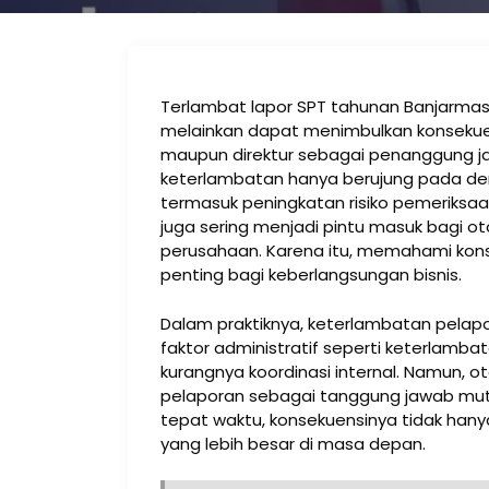
Terlambat lapor SPT tahunan Banjarmasi
melainkan dapat menimbulkan konsekuen
maupun direktur sebagai penanggung 
keterlambatan hanya berujung pada dend
termasuk peningkatan risiko pemeriksaa
juga sering menjadi pintu masuk bagi ot
perusahaan. Karena itu, memahami kons
penting bagi keberlangsungan bisnis.
Dalam praktiknya, keterlambatan pelapo
faktor administratif seperti keterlamb
kurangnya koordinasi internal. Namun, 
pelaporan sebagai tanggung jawab mutlak
tepat waktu, konsekuensinya tidak hanya
yang lebih besar di masa depan.