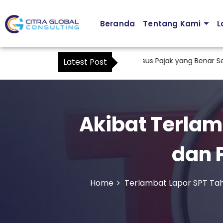
Beranda
Tentang Kami
L
Cara Membuat Surat Kuasa Khusus Pajak yang Benar Sesuai
Latest Post
Akibat Terlam
dan 
Home
Terlambat Lapor SPT Ta