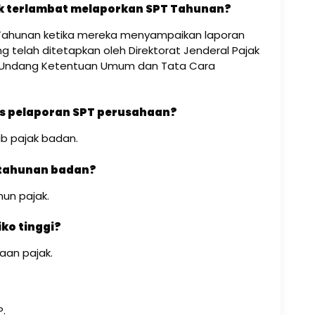
k terlambat melaporkan SPT Tahunan?
 Tahunan ketika mereka menyampaikan laporan
 telah ditetapkan oleh Direktorat Jenderal Pajak
-Undang Ketentuan Umum dan Tata Cara
s pelaporan SPT perusahaan?
ib pajak badan.
 tahunan badan?
un pajak.
ko tinggi?
aan pajak.
P.