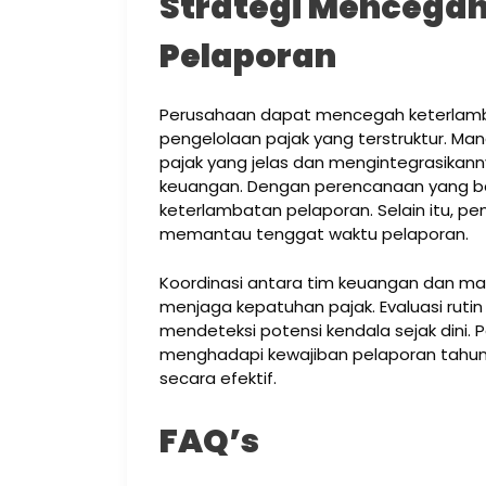
Strategi Mencega
Pelaporan
Perusahaan dapat mencegah keterlam
pengelolaan pajak yang terstruktur. M
pajak yang jelas dan mengintegrasikan
keuangan. Dengan perencanaan yang ba
keterlambatan pelaporan. Selain itu, 
memantau tenggat waktu pelaporan.
Koordinasi antara tim keuangan dan ma
menjaga kepatuhan pajak. Evaluasi ruti
mendeteksi potensi kendala sejak dini.
menghadapi kewajiban pelaporan tahunan
secara efektif.
FAQ’s