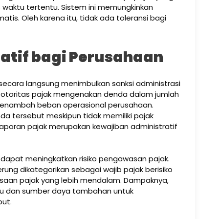
waktu tertentu. Sistem ini memungkinkan
tis. Oleh karena itu, tidak ada toleransi bagi
tif bagi Perusahaan
ecara langsung menimbulkan sanksi administrasi
, otoritas pajak mengenakan denda dalam jumlah
 menambah beban operasional perusahaan.
 tersebut meskipun tidak memiliki pajak
laporan pajak merupakan kewajiban administratif
 dapat meningkatkan risiko pengawasan pajak.
ung dikategorikan sebagai wajib pajak berisiko
iksaan pajak yang lebih mendalam. Dampaknya,
tu dan sumber daya tambahan untuk
ut.