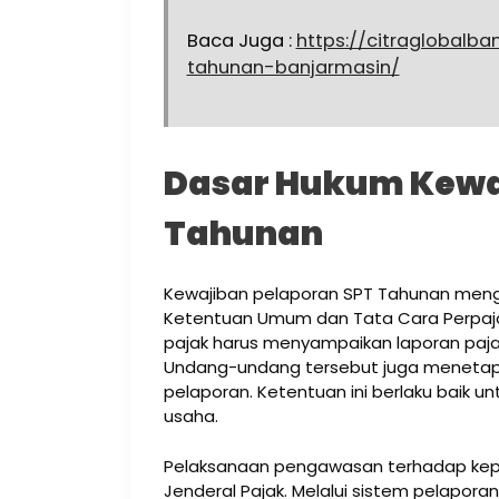
Baca Juga :
https://citraglobalb
tahunan-banjarmasin/
Dasar Hukum Kewa
Tahunan
Kewajiban pelaporan SPT Tahunan me
Ketentuan Umum dan Tata Cara Perpaj
pajak harus menyampaikan laporan pajak
Undang-undang tersebut juga menetapk
pelaporan. Ketentuan ini berlaku baik u
usaha.
Pelaksanaan pengawasan terhadap kepat
Jenderal Pajak. Melalui sistem pelapora