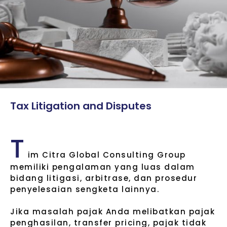
T
a
x
L
i
t
i
g
a
t
i
o
n
a
n
d
D
i
s
p
u
t
e
s
T
im Citra Global Consulting Group
memiliki pengalaman yang luas dalam
bidang litigasi, arbitrase, dan prosedur
penyelesaian sengketa lainnya.
Jika masalah pajak Anda melibatkan pajak
penghasilan, transfer pricing, pajak tidak