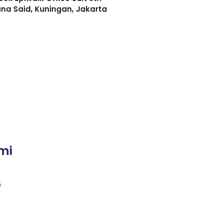
asuna Said, Kuningan, Jakarta
mi
6