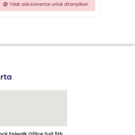
Tidak ada komentar untuk ditampilkan.
rta
k Epiwalk Office Suit 5th