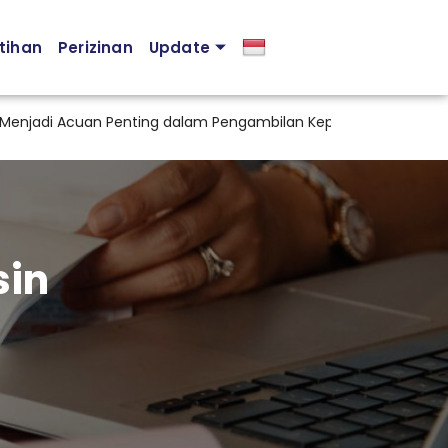
tihan
Perizinan
Update
jadi Acuan Penting dalam Pengambilan Keputusan Pemegang 
sin