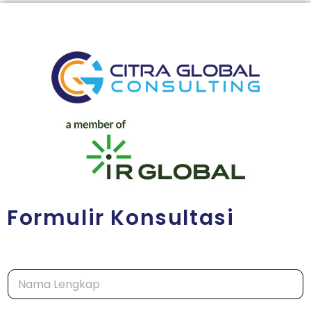
Formulir Konsultasi
N
a
m