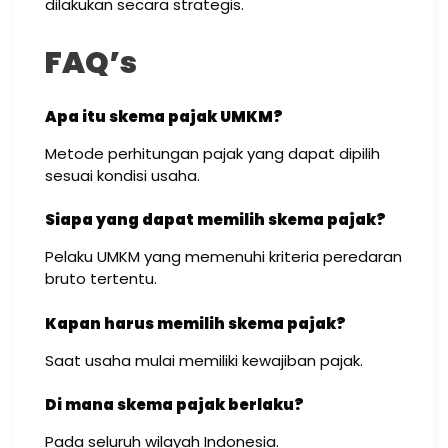
dilakukan secara strategis.
FAQ’s
Apa itu skema pajak UMKM?
Metode perhitungan pajak yang dapat dipilih
sesuai kondisi usaha.
Siapa yang dapat memilih skema pajak?
Pelaku UMKM yang memenuhi kriteria peredaran
bruto tertentu.
Kapan harus memilih skema pajak?
Saat usaha mulai memiliki kewajiban pajak.
Di mana skema pajak berlaku?
Pada seluruh wilayah Indonesia.