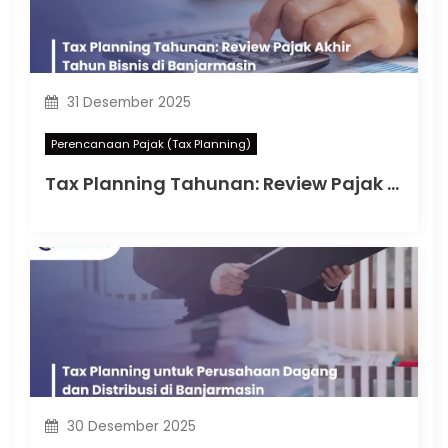
31 Desember 2025
Perencanaan Pajak (Tax Planning)
Tax Planning Tahunan: Review Pajak Akhir Tahun Bisnis di Banjarmasin
30 Desember 2025