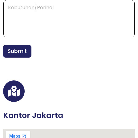
u
K
/
t
e
W
u
b
A
h
u
*
a
t
n
u
h
a
n
Submit
*
Kantor Jakarta