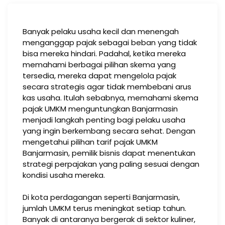
Banyak pelaku usaha kecil dan menengah
menganggap pajak sebagai beban yang tidak
bisa mereka hindari. Padahal, ketika mereka
memahami berbagai pilihan skema yang
tersedia, mereka dapat mengelola pajak
secara strategis agar tidak membebani arus
kas usaha. Itulah sebabnya, memahami skema
pajak UMKM menguntungkan Banjarmasin
menjadi langkah penting bagi pelaku usaha
yang ingin berkembang secara sehat. Dengan
mengetahui pilihan tarif pajak UMKM
Banjarmasin, pemilik bisnis dapat menentukan
strategi perpajakan yang paling sesuai dengan
kondisi usaha mereka.
Di kota perdagangan seperti Banjarmasin,
jumlah UMKM terus meningkat setiap tahun.
Banyak di antaranya bergerak di sektor kuliner,