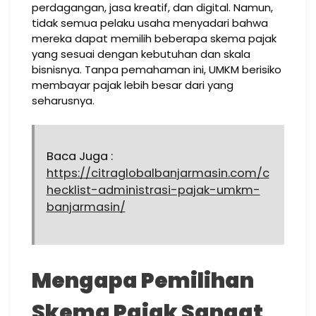
perdagangan, jasa kreatif, dan digital. Namun,
tidak semua pelaku usaha menyadari bahwa
mereka dapat memilih beberapa skema pajak
yang sesuai dengan kebutuhan dan skala
bisnisnya. Tanpa pemahaman ini, UMKM berisiko
membayar pajak lebih besar dari yang
seharusnya.
Baca Juga :
https://citraglobalbanjarmasin.com/c
hecklist-administrasi-pajak-umkm-
banjarmasin/
Mengapa Pemilihan
Skema Pajak Sangat