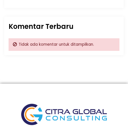
Komentar Terbaru
Tidak ada komentar untuk ditampilkan.