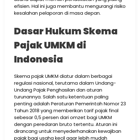
efisien. Hal ini juga membantu mengurangi risiko
kesalahan pelaporan di masa depan.
Dasar Hukum Skema
Pajak UMKM di
Indonesia
Skema pajak UMKM diatur dalam berbagai
regulasi nasional, terutama dalam Undang-
Undang Pajak Penghasilan dan aturan
turunannya. Salah satu ketentuan paling
penting adalah Peraturan Pemerintah Nomor 23
Tahun 2018 yang memberikan tarif pajak final
sebesar 0,5 persen dari omzet bagi UMKM
dengan peredaran bruto tertentu. Aturan ini
dirancang untuk menyederhanakan kewajiban
pajak bagi usaha kecil agar lebih mudah