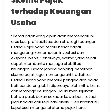
Skema Pajak
terhadap Keuangan
Usaha
Skema pajak yang dipilih akan memengaruhi
arus kas, profitabilitas, dan strategi keuangan
usaha. Pajak yang terlalu besar dapat
mengurangi kemampuan investasi dan
ekspansi bisnis. Sebaliknya, skema yang tepat
dapat membantu menjaga stabilitas
keuangan. Dalam jangka panjang, pemilihan
skema pajak juga memengaruhi kredibilitas
usaha. Usaha yang memiliki pengelolaan pajak
baik cenderung lebih dipercaya oleh mitra bisnis
dan lembaga keuangan. Hal ini menunjukkan
bahwa pajak bukan sekadar kewajiban, tetapi
juga bagian dari reputasi bisnis. Oleh karena itu,
keputusan mengenai skema pajak harus