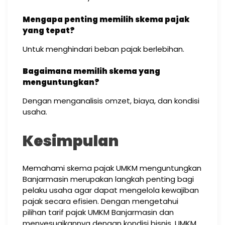
Mengapa penting memilih skema pajak
yang tepat?
Untuk menghindari beban pajak berlebihan.
Bagaimana memilih skema yang
menguntungkan?
Dengan menganalisis omzet, biaya, dan kondisi
usaha.
Kesimpulan
Memahami skema pajak UMKM menguntungkan
Banjarmasin merupakan langkah penting bagi
pelaku usaha agar dapat mengelola kewajiban
pajak secara efisien. Dengan mengetahui
pilihan tarif pajak UMKM Banjarmasin dan
menyesuaikannya dengan kondisi bisnis, UMKM