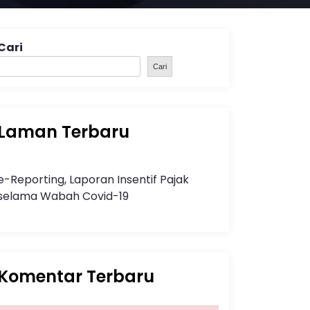
Cari
Cari
Laman Terbaru
e-Reporting, Laporan Insentif Pajak
selama Wabah Covid-19
Komentar Terbaru