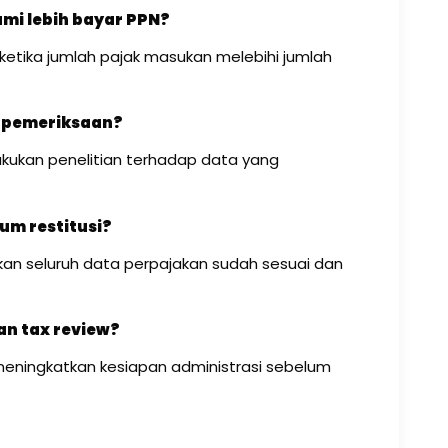
mi lebih bayar PPN?
etika jumlah pajak masukan melebihi jumlah
i pemeriksaan?
lakukan penelitian terhadap data yang
um restitusi?
an seluruh data perpajakan sudah sesuai dan
n tax review?
eningkatkan kesiapan administrasi sebelum