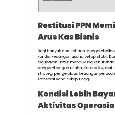
Restitusi PPN Memi
Arus Kas Bisnis
Bagi banyak perusahaan, pengembalia
kondisi keuangan usaha tetap stabil. Da
digunakan untuk mendukung kebutuhan 
pengembangan usaha. Karena itu, restit
strategi pengelolaan keuangan perusaha
transaksi yang cukup tinggi.
Kondisi Lebih Baya
Aktivitas Operasio