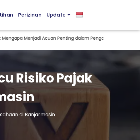
tihan
Perizinan
Update
gapa Menjadi Acuan Penting dalam Pengambilan Keputusan Pe
u Risiko Pajak
masin
usahaan di Banjarmasin