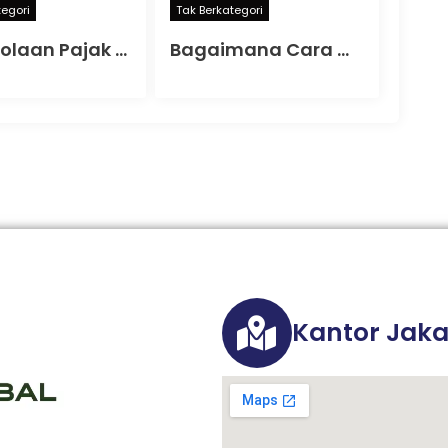
tegori
Tak Berkategori
Pengelolaan Pajak Ekspatriat yang Bekerja di Banjarmasin
Bagaimana Cara Mengurus PBG?
Kantor Jaka