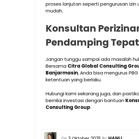
proses lanjutan seperti pengurusan izin 
mudah.
Konsultan Perizina
Pendamping Tepat
Jangan tunggu sampai ada masalah huk
Bersama
Citra Global Consulting Gro
Banjarmasin
, Anda bisa mengurus PBG 
ketentuan yang berlaku.
Hubungi kami sekarang juga, dan past
bernilai investasi dengan bantuan
Konsu
Consulting Group
.
HANLI
On
3 Oktober 2025
By