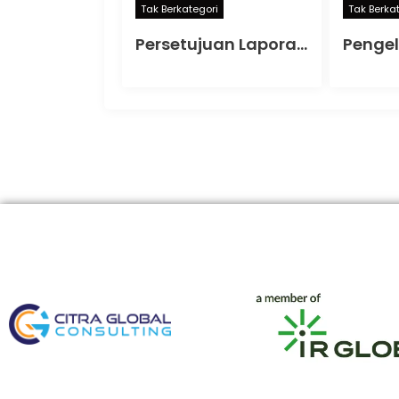
Tak Berkategori
Tak Berka
Persetujuan Laporan Keuangan Hasil Audit dalam RUPS: Fondasi Transparansi dan Akuntabilitas Perusahaan