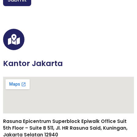
u
*
t
u
h
a
n
Kantor Jakarta
Rasuna Epicentrum Superblock Epiwalk Office Suit
5th Floor – Suite B 511, Jl. HR Rasuna Said, Kuningan,
Jakarta Selatan 12940