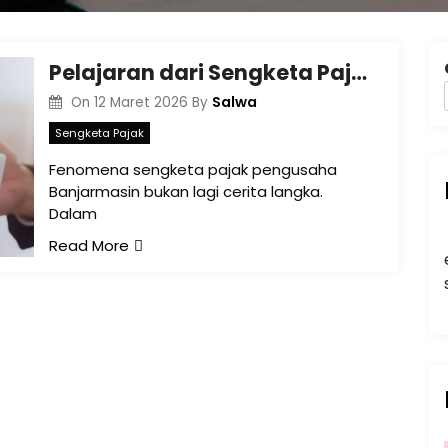
Pelajaran dari Sengketa Pajak yang Sering Menjerat Pengusaha di Banjarmasin
Salwa
On
12 Maret 2026
By
Sengketa Pajak
Fenomena sengketa pajak pengusaha
Banjarmasin bukan lagi cerita langka.
Dalam
Read More