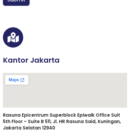
*
e
b
u
t
u
h
a
n
T
e
Kantor Jakarta
l
p
/
W
A
Rasuna Epicentrum Superblock Epiwalk Office Suit
5th Floor – Suite B 511, Jl. HR Rasuna Said, Kuningan,
Jakarta Selatan 12940