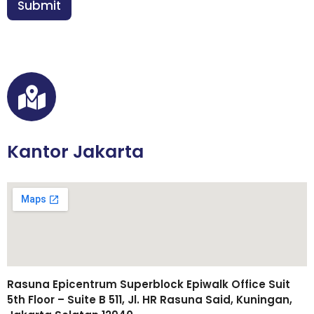
n
Submit
/
*
W
A
K
e
b
u
t
u
h
a
Kantor Jakarta
n
Rasuna Epicentrum Superblock Epiwalk Office Suit
5th Floor – Suite B 511, Jl. HR Rasuna Said, Kuningan,