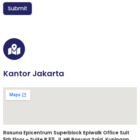
a
n
Submit
*
Kantor Jakarta
Rasuna Epicentrum Superblock Epiwalk Office Suit
5th Floor – Suite B 511, Jl. HR Rasuna Said, Kuningan,