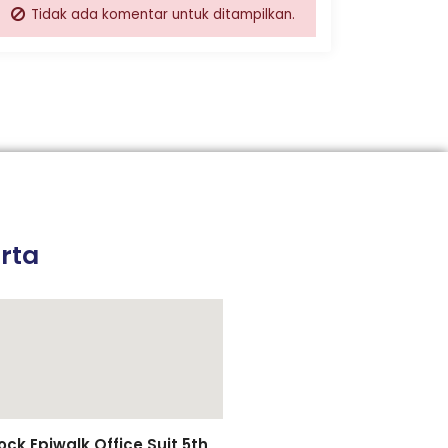
Tidak ada komentar untuk ditampilkan.
rta
k Epiwalk Office Suit 5th