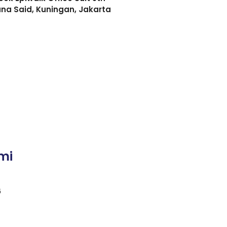
asuna Said, Kuningan, Jakarta
mi
6