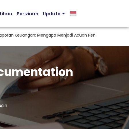
tihan
Perizinan
Update
ran Keuangan: Mengapa Menjadi Acuan Penting dalam Pengam
ocumentation
asin