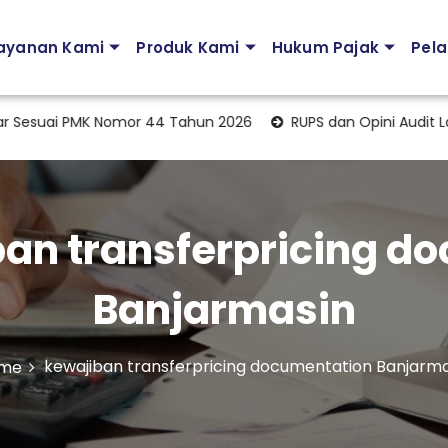
ayanan Kami
Produk Kami
Hukum Pajak
Pela
suai PMK Nomor 44 Tahun 2026
RUPS dan Opini Audit Lapo
an transferpricing d
Banjarmasin
kewajiban transferpricing documentation Banjarm
me