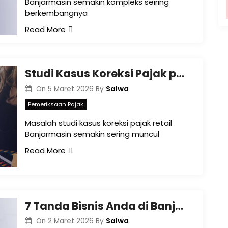
Banjarmasin semakin kompleks seiring
berkembangnya
Read More
Studi Kasus Koreksi Pajak pada Toko Retail di Banjarmasin
Salwa
On
5 Maret 2026
By
Pemeriksaan Pajak
Masalah studi kasus koreksi pajak retail
Banjarmasin semakin sering muncul
Read More
7 Tanda Bisnis Anda di Banjarmasin Mulai Berisiko Pajak Tinggi
Salwa
On
2 Maret 2026
By