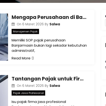
Mengapa Perusahaan di Banjarmasin Perlu SOP Pajak Tertulis?
Salwa
On
6 Maret 2026
By
Manajemen Pajak
Memiliki SOP pajak perusahaan
Banjarmasin bukan lagi sekadar kebutuhan
administratif,
Read More
Tantangan Pajak untuk Firma Jasa Profesional di Banjarmasin
Salwa
On
6 Maret 2026
By
Pajak Jasa Profesional
Isu pajak firma jasa profesional