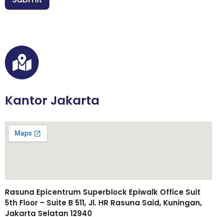
e
*
l
p
/
W
A
Kantor Jakarta
Rasuna Epicentrum Superblock Epiwalk Office Suit
5th Floor – Suite B 511, Jl. HR Rasuna Said, Kuningan,
Jakarta Selatan 12940