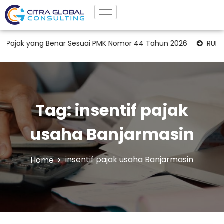
jak yang Benar Sesuai PMK Nomor 44 Tahun 2026
RUPS da
Tag:
insentif pajak
usaha Banjarmasin
insentif pajak usaha Banjarmasin
Home