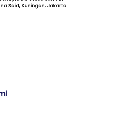
asuna Said, Kuningan, Jakarta
mi
6