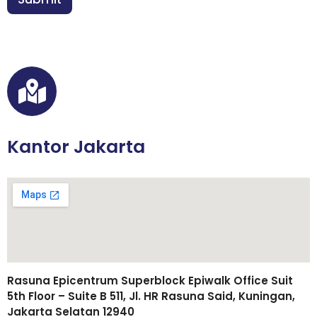
u
*
h
a
n
Kantor Jakarta
Rasuna Epicentrum Superblock Epiwalk Office Suit
5th Floor – Suite B 511, Jl. HR Rasuna Said, Kuningan,
Jakarta Selatan 12940