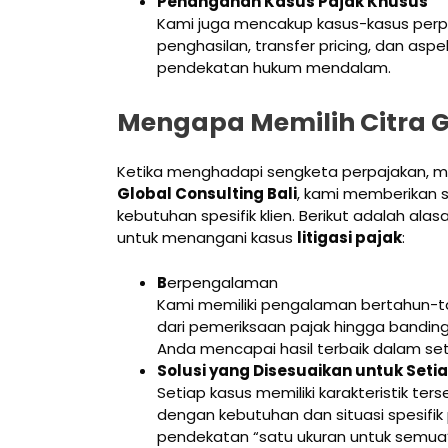
Penanganan Kasus Pajak Khusus
Kami juga mencakup kasus-kasus perpaj
penghasilan, transfer pricing, dan as
pendekatan hukum mendalam.
Mengapa Memilih Citra Gl
Ketika menghadapi sengketa perpajakan, me
Global Consulting Bali
, kami memberikan s
kebutuhan spesifik klien. Berikut adalah a
untuk menangani kasus
litigasi pajak
:
B
erpengalaman
Kami memiliki pengalaman bertahun-
dari pemeriksaan pajak hingga bandin
Anda mencapai hasil terbaik dalam se
Solusi yang Disesuaikan untuk Seti
Setiap kasus memiliki karakteristik ter
dengan kebutuhan dan situasi spesif
pendekatan “satu ukuran untuk semua