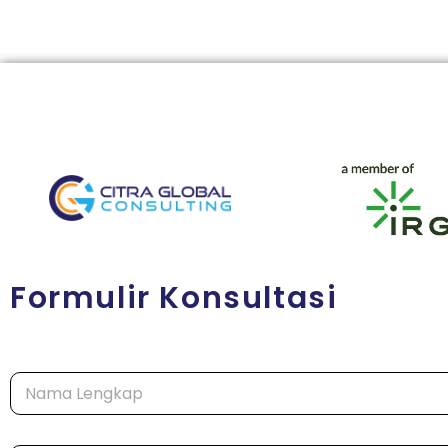
Formulir Konsultasi
N
a
m
a
*